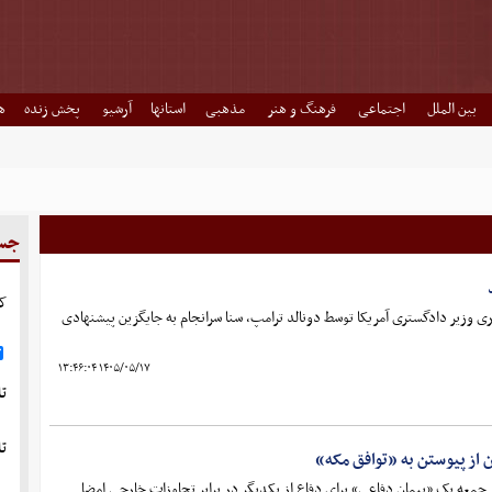
بین الملل
اجتماعی
فرهنگ و هنر
مذهبی
استانها
آرشیو
پخش زنده
ه
جست
ک
اری وزیر دادگستری آمریکا توسط دونالد ترامپ، سنا سرانجام به جایگزین پیشنهادی
۱۴۰۵/۰۵/۱۷ ۱۳:۴۶:۰۴
تا
تا
 از پیوستن به «توافق مکه»
 جمعه یک «پیمان دفاعی» برای دفاع از یکدیگر در برابر تجاوزات خارجی امضا