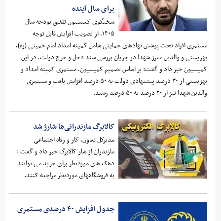
برای سال آینده
سخنگوی کمیسیون تلفیق بودجه سال
۱۴۰۵، از تصویب افزایش قابل توجه
مستمری افراد تحت پوشش نهادهای حمایتی شامل کمیته امداد امام خمینی (ره)،
بهزیستی و والدین معزز شهدا در جریان بررسی سند دخل و خرج دولت، در این
کمیسیون خبر داد و گفت: بر اساس تصمیم کمیسیون، مستمری کمیته امداد و
بهزیستی از ۳۰ درصد پیشنهادی دولت به ۵۰ درصد افزایش یافت و مستمری
والدین شهدا نیز از ۲۰ درصد به ۵۰ درصد رسید.
کالابرگ مازندرانی‌ها شارژ شد
مدیرکل تعاون، کار و رفاه اجتماعی
مازندران از شار کالابرگ خبر داد و گفت :
دهک های موردنظر برای خرید می توانند
به فروشگاههای موردنظر مراجعه کنند.
جدول افزایش ۴۰ درصدی مستمری