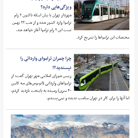
ویژگی‌هایی دارد؟
شهردار تهران با بیان اینکه تاکنون ۲ رام
تراموا وارد کشور شده و از شب ۲۲ بهمن
تست این ۲ رام تراموا آغاز خواهد شد،
مختصات این ترامواها را تشریح کرد.
چرا چمران تراموای وارداتی را
نپسندید؟!
رییس شورای اسلامی شهر تهران گفت: از
تراموا‌های وارداتی (اتوبوس‌های سه کابین
۴۰ متری) رسیده به پایتخت بازدید کردم،
اما آنها را برای کار در تهران مناسب ندیده و نمی‌پسندم.