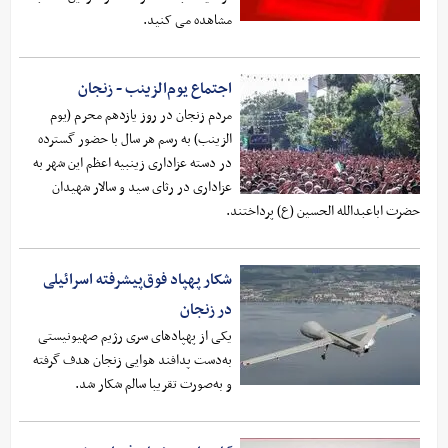
مشاهده می کنید.
اجتماع یوم‌الزینب - زنجان
مردم زنجان در روز یازدهم محرم (یوم
الزینب) به رسم هر سال با حضور گسترده
در دسته عزاداری زینبیه اعظم این شهر به
عزاداری در رثای سید و سالار شهیدان
حضرت اباعبدالله الحسین (ع) پرداختند.
شکار پهپاد فوق‌پیشرفته اسرائیلی
در زنجان
یکی از پهپادهای سری رژیم صهیونیستی
به‌دست پدافند هوایی زنجان هدف گرفته
و به‌صورت تقریبا سالم شکار شد.