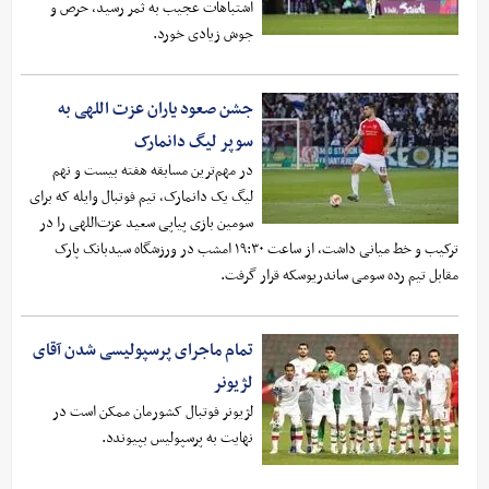
اشتباهات عجیب به ثمر رسید، حرص و
جوش زیادی خورد.
جشن صعود یاران عزت اللهی به
سوپر لیگ دانمارک
در مهم‌ترین مسابقه هفته بیست و نهم
لیگ یک دانمارک، تیم فوتبال وایله که برای
سومین بازی پیاپی سعید عزت‌اللهی را در
ترکیب و خط میانی داشت، از ساعت ۱۹:۳۰ امشب در ورزشگاه سیدبانک پارک
مقابل تیم رده سومی ساندریوسکه قرار گرفت.
تمام ماجرای پرسپولیسی شدن آقای
لژیونر
لژیونر فوتبال کشورمان ممکن است در
نهایت به پرسپولیس بپیوندد.