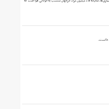
آلودگی هوا بعد از فشار خون دومین عامل مرگ‎های ناشی از بیماری‎های غیرواگیر در جهان است. براساس آخرین گزارش مؤسسه بار بیماری‌ها، سالیانه 7.9 میلیون مرگ درجهان منتسب به آلودگی هوا است که