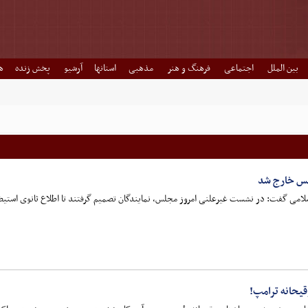
بین الملل
اجتماعی
فرهنگ و هنر
مذهبی
استانها
آرشیو
پخش زنده
ه
جلس خارج شد
ی گفت: در نشست غیرعلنی امروز مجلس، نمایندگان تصمیم گرفتند تا اطلاع ثانوی استیضاح 
یحانه ترامپ!