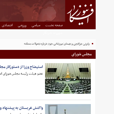
صفحه نخست
سیاسی
ورزشی
اقتصادی
شهروند خبرنگار
رایزنی عراقچی و همتای موریتانی خود درباره تحولات منطقه
مجلس شورای
استیضاح‌ وزرا از دستورکار م
عضو هیئت رئیسه مجلس شورای اسلام
واکنش عربستان به پیشنهاد وق