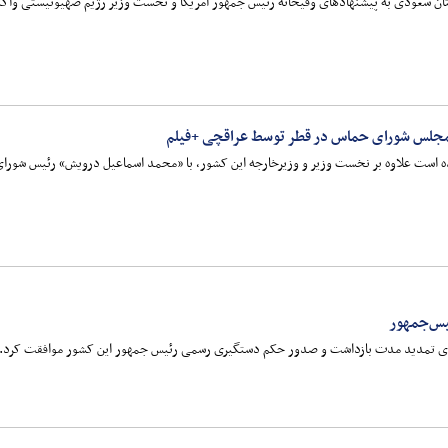
ن سعودی به پیشنهادهای وقیحانه رئیس جمهور آمریکا و نخست وزیر رژیم صهیونیستی واکن
جلس شورای حماس در قطر توسط عراقچی +فیلم
رده است علاوه بر نخست وزیر و وزیرخارجه این کشور، با «محمد اسماعیل درویش» رئیس شور
یس‌جمهور
 برای تمدید مدت بازداشت و صدور حکم دستگیری رسمی رئیس جمهور این کشور موافقت کرد.