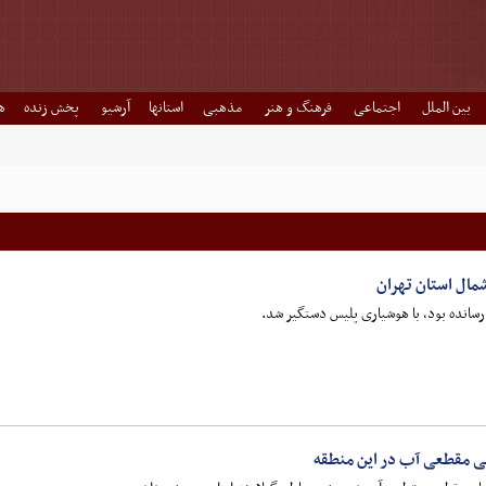
بین الملل
اجتماعی
فرهنگ و هنر
مذهبی
استانها
آرشیو
پخش زنده
ه
مال استان تهران
رسانده بود، با هوشیاری پلیس دستگیر شد.
عی مقطعی آب در این منطقه