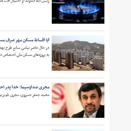
رئیس آبفا دماوند از احتمال افت ف
آیا اقساط مسکن مهر صرف مس
به پروژه‌های مسکن ملی اختصاص د
مجری صداوسیما: خدا پدر احمدی
محمد جعفر خسروی، مجری تلویزیون گ