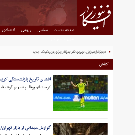
صفحه نخست
سیاسی
ورزشی
اقتصادی
شهروند خبرنگار
دختر مازندرانی، برترین تکواندوکار ایران در رنکینگ جدید
کفش
افشای تاریخ بازنشستگی کریست
کریستیانو رونالدو تصمیم گرفته تابستان 2027 کفش‌ها را آویخته و برای همیشه با فوتبال خ
گزارش میدانی از بازار تهران/