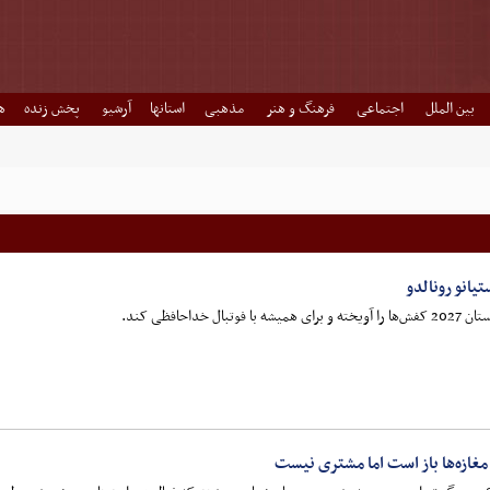
بین الملل
اجتماعی
فرهنگ و هنر
مذهبی
استانها
آرشیو
پخش زنده
ه
یانو رونالدو
داحافظی کند.
 مغازه‌ها باز است اما مشتری نیست