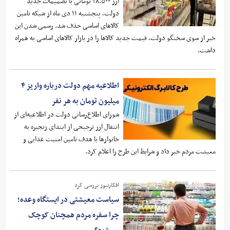
ارز ۲۸.۵۰۰ تومانی با تصمیمات جدید
دولت، پنجشنبه ۱۱ دی ماه از شبکه تامین
کالاهای اساسی حذف شد. رسمی شدن این
خبر از سوی سخنگو دولت، قیمت جدید کالاها را در بازار کالاهای اساسی به همراه
داشت.
اطلاعیه مهم دولت درباره واریز ۴
میلیون تومان به هر نفر
شورای ﺍﻃﻼﻉﺭﺳﺎﻧﯽ ﺩﻭﻟﺖ در اطلاعیه‌ای از
انتقال ارز ترجیحی از ابتدای زنجیره به
خانوارها با هدف تامین امنیت غذایی و
معیشت مردم خبر داد و شرایط این طرح را اعلام کرد.
افکارنیوز بررسی کرد
سیاست معیشتی در ایستگاه وعده؛
چرا سفره مردم همچنان کوچک