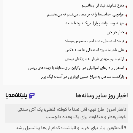
دفاع تمام‌قد فیفا از اینفانتینو
عراقچی: جنایت‌ها را نه فراموش می‌کنیم نه می‌بخشیم
شهید رجب‌زاده و پازل بزرگ نبرد با شیعه
خطر در خزر
فریاد استیصال منشه امیر، جاسوس موساد
علی تاجرنیا سوژه استقلالی‌ ها شد+ عکس
اولتیماتوم مهدی تارتار به بازیکنان تیمش
استقرار رادارهای اسرائیلی در اوکراین برای مقابله با پهپادهای روسی
بازگشت سپاهان به سراغ حسین ابرقویی در آستانه لیگ برتر