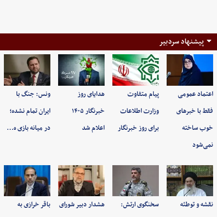
پیشنهاد سردبیر
اعتماد عمومی
پیام متفاوت
هدایای روز
ونس: جنگ با
فقط با خبرهای
وزارت اطلاعات
خبرنگار ۱۴۰۵
ایران تمام نشده؛
خوب ساخته
برای روز خبرنگار
اعلام شد
در میانه بازی ه…
نمی‌شود
نقشه و توطئه
سخنگوی ارتش:
هشدار دبیر شورای
باقر خرازی به