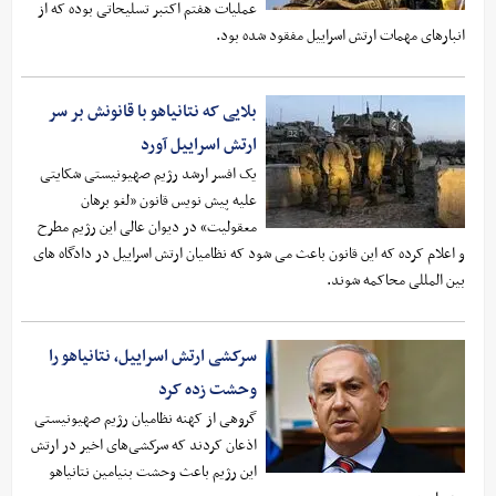
عملیات هفتم اکتبر تسلیحاتی بوده که از
انبارهای مهمات ارتش اسراییل مفقود شده بود.
بلایی که نتانیاهو با قانونش بر سر
ارتش اسراییل آورد
یک افسر ارشد رژیم صهیونیستی شکایتی
علیه پیش نویس قانون «لغو برهان
معقولیت» در دیوان عالی این رژیم مطرح
و اعلام کرده که این قانون باعث می شود که نظامیان ارتش اسراییل در دادگاه های
بین المللی محاکمه شوند.
سرکشی ارتش اسراییل، نتانیاهو را
وحشت زده کرد
گروهی از کهنه نظامیان رژیم صهیونیستی
اذعان کردند که سرکشی‌های اخیر در ارتش
این رژیم باعث وحشت بنیامین نتانیاهو