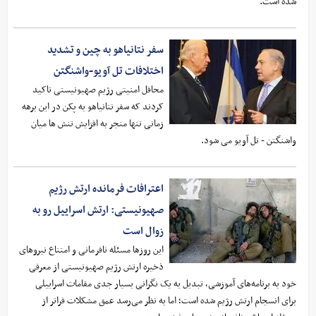
شده است.
سفر نتانیاهو به چین و تشدید
اختلافات تل آویو-واشنگتن
محافل امنیتی رژیم صهیونیستی تاکید
کردند که سفر نتانیاهو به پکن در این برهه
زمانی تنها منجر به افزایش تنش ها میان
واشنگتن - تل آویو می شود.
اعترافات فرمانده ارتش رژیم
صهیونیستی: ارتش اسراییل رو به
زوال است
این روزها مسئله نافرمانی و امتناع نیروهای
ذخیره ارتش رژیم صهیونیستی از معرفی
خود به برنامه‌های آموزشی، تبدیل به یک نگرانی بسیار جدی مقامات اسراییلی
برای انسجام ارتش رژیم شده است؛ اما به نظر می‌رسد عمق مشکلات فراتر از