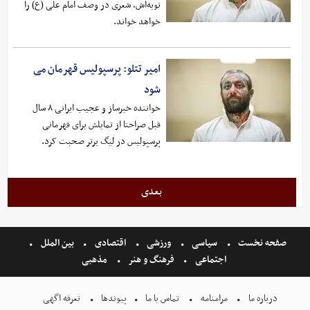
توبه‌اش، شعری در وصف امام علی (ع) را
خواهد خواند.
امیر تتلو: پرسپولیس قهرمان می
شود
خواننده خبرساز و عجیب ایرانی ۸ سال
قبل صراحتا از تمایلش برای قهرمانی
پرسپولیس در لیگ برتر صحبت کرد.
بعدی
صفحه نخست
سیاسی
ورزشی
اقتصادی
بین الملل
اجتماعی
فرهنگ و هنر
مذهبی
درباره ما
مرامنامه
تماس با ما
پیوندها
تعرفه اگهی