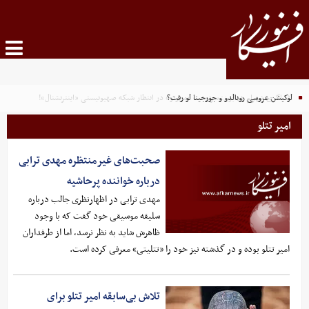
لوکیشن عروسی رونالدو و جورجینا لو رفت؟
افشاگری شهرام همایون: سرنوشت «من‌وتو» در انتظار شبکه صهیونیستی «اینترنشنال»!
امیر تتلو
صحبت‌های غیرمنتظره مهدی ترابی
درباره خواننده پرحاشیه
مهدی ترابی در اظهارنظری جالب درباره
سلیقه موسیقی خود گفت که با وجود
ظاهرش شاید به نظر نرسد، اما از طرفداران
امیر تتلو بوده و در گذشته نیز خود را «تتلیتی» معرفی کرده است.
تلاش بی‌سابقه امیر تتلو برای