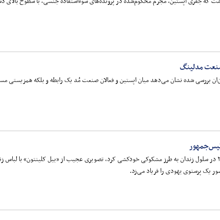
شت که جفری اپستین، مجرم محکوم‌شده در پرونده‌های سوءاستفاده جنسی، با سطوح بالای دستگا
صنعت مدلینگ
ان‌ان بررسی شده نشان می‌دهد میان اپستین و فعالان صنعت مُد یک رابطه و بلکه همزیستی مس
یس‌جمهور
وقتی جفری اپستین ۱۰ آگوست ۲۰۱۶ در سلول زندان به طرز مشکوکی خودکشی کرد، تصویری عجیب از «بیل کلینتون»
ر یک پرستوی یهودی را فریاد می‌زد.