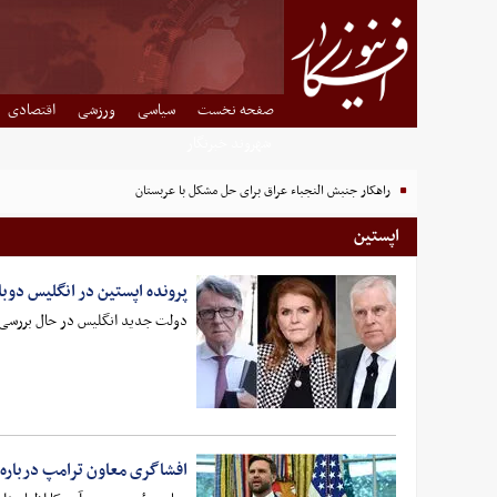
صفحه نخست
سیاسی
ورزشی
اقتصادی
شهروند خبرنگار
راهکار جنبش النجباء عراق برای حل مشکل با عربستان
اپستین
پرونده اپستین در انگلیس دوبا
دولت جدید انگلیس در حال بررسی ب
افشاگری معاون ترامپ درباره ا