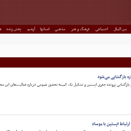
بین الملل
اجتماعی
فرهنگ و هنر
مذهبی
استانها
آرشیو
پخش زنده
ه
ره بازگشایی می‌شود
ازگشایی پرونده جفری اپستین و تشکیل یک کمیته تحقیق عمومی درباره فعالیت‌های این مج
رتباط اپستین با موساد