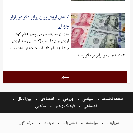
کاهش ارزش یوان برابر دلار در بازار
جهانی
سازمان تجارت خارجی چین اعلام کرد:
ارزش یوان ۴۰ پیپ (کمترین واحد ارزش
نرخ ارز) برابر دلار آمریکا کاهش یافت و به
۷.۱۱۶۳یوان در برابر هر دلار رسید.
بعدی
صفحه نخست
سیاسی
ورزشی
اقتصادی
بین الملل
اجتماعی
فرهنگ و هنر
مذهبی
درباره ما
مرامنامه
تماس با ما
پیوندها
تعرفه اگهی