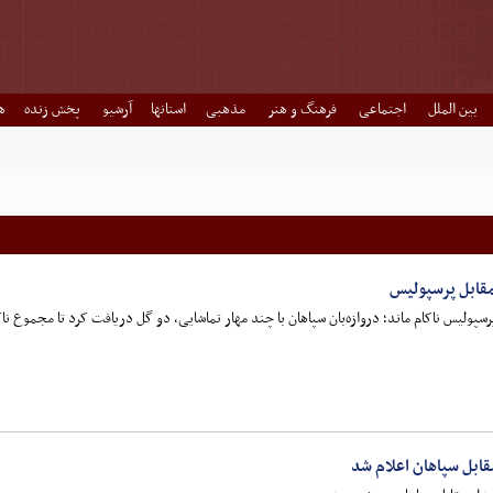
بین الملل
اجتماعی
فرهنگ و هنر
مذهبی
استانها
آرشیو
پخش زنده
ه
مقابل پرسپولیس
یس ناکام ماند؛ دروازه‌بان سپاهان با چند مهار تماشایی، دو گل دریافت کرد تا مجموع ناکامی‌هایش
ابل سپاهان اعلام شد