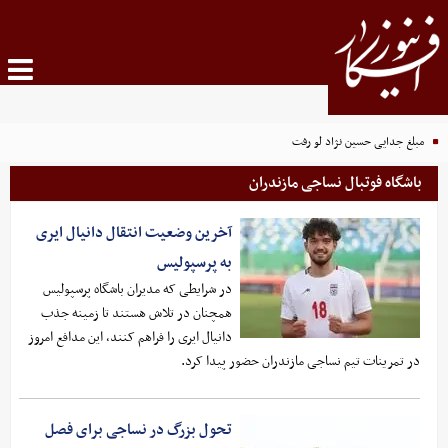
مبلغ جدایی حسین نژاد لو رفت
باشگاه فوتبال نساجی مازندران
آخرین وضعیت انتقال دانیال ایری
به پرسپولیس
در شرایطی که مدیران باشگاه پرسپولیس
همچنان در تلاش هستند تا زمینه جذب
دانیال ایری را فراهم کنند، این مدافع امروز
در تمرینات تیم نساجی مازندران حضور پیدا کرد.
تحول بزرگ در نساجی برای فصل