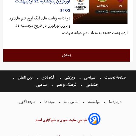
لورکوزن پنجشنبه 21 اردیبهشت
1402
در ادامه رقابت های لیگ اروپا تیم های رم
و بایرن لورکوزن در تاریخ پنجشنبه 21
اردیبهشت 1402 به مصاف هم خواهند رفت.
بعدی
صفحه نخست
سیاسی
ورزشی
اقتصادی
بین الملل
اجتماعی
فرهنگ و هنر
مذهبی
درباره ما
مرامنامه
تماس با ما
پیوندها
تعرفه اگهی
طراحی سایت خبری و خبرگزاری آسام