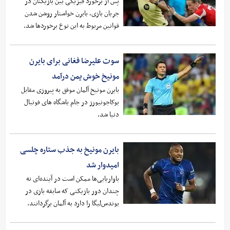
پس از برخورد فیزیکی بین بازیکنان در
جریان بازی، بایرن خواستار روشن شدن
قوانین مربوط به این نوع برخوردها شد.
سوت علیرضا فغانی برای بایرن
مونیخ خوش یمن درآمد
بایرن مونیخ آلمان موفق به پیروزی مقابل
بوکاجونیورز در جام باشگاه های فوتبال
دنیا شد.
بایرن مونیخ به جذب ستاره چلسی
امیدوار شد
باواریایی‌ها ممکن است در آینده‌ای نه
چندان دور بازیکنی که سابقه بازی در
بوندس‌لیگا را دارد به آلمان برگردانند.