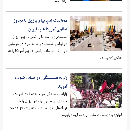
ارائه کند.
مخالفت اسپانیا و برزیل با تجاوز
نظامی آمریکا علیه ایران
نخست‌وزیر اسپانیا و رئیس‌جمهور برزیل
در اولین نشست دو جانبه خود در بارسلون
بار دیگر اقدامات رئیس جمهور آمریکا را به
چالش کشیدند.
زلزله همبستگی در حیات‌خلوت
آمریکا
زلزله همبستگی در حیات‌خلوت آمریکا،
خیابان‌های سائوپائولو در برزیل را با
فریادهای «زنده باد خامنه‌ای» ، «زنده باد
ایران» و «زنده باد سلیمانی» به لرزه درآورد.