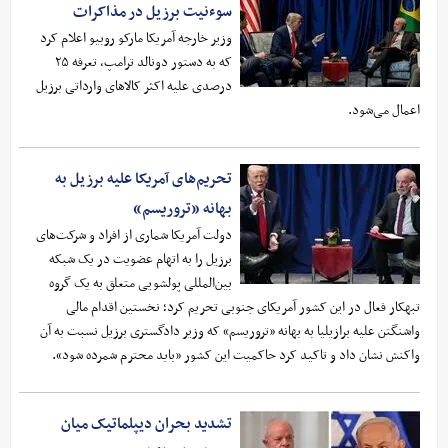
سوءنیت برزیل در مذاکرات
وزیر خارجه آمریکا مارکو روبیو اعلام کرد
که به دستور دونالد ترامپ، تعرفه‌ ۲۵
درصدی علیه اکثر کالاهای وارداتی برزیل
اعمال می‌شود.
تحریم‌های آمریکا علیه برزیل به
بهانه «تروریسم»
دولت آمریکا شماری از افراد و شرکت‌های
برزیل را به اتهام عضویت در یک شبکه
بین‌المللی پولشویی متعلق به یک گروه
تبهکار فعال در این کشور آمریکای جنوبی تحریم کرد؛ نخستین اقدام مالی
واشنگتن علیه برازیلیا به بهانه «تروریسم» که وزیر دادگستری برزیل نسبت به آن
واکنش نشان داد و تاکید کرد حاکمیت این کشور «باید محترم شمرده شود».
تشدید بحران دیپلماتیک میان