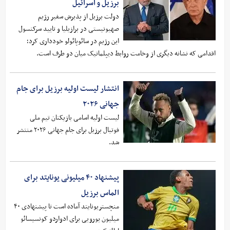
برزیل و اسرائیل
دولت برزیل از پذیرش سفیر رژیم
صهیونیستی در برازیلیا و تایید سرکنسول
این رژیم در سائوپائولو خودداری کرد؛
اقدامی که نشانه دیگری از وخامت روابط دیپلماتیک میان دو طرف است.
انتشار لیست اولیه برزیل برای جام
جهانی ۲۰۲۶
لیست اولیه اسامی بازیکنان تیم ملی
فوتبال برزیل برای جام جهانی ۲۰۲۶ منتشر
شد.
پیشنهاد ۴۰ میلیونی یونایتد برای
الماس برزیل
منچستریونایتد آماده است تا پیشنهادی ۴۰
میلیون یورویی برای ادواردو کونسیسائو