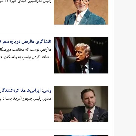
رئیس فدراسیون کبدی خبرداد: آمیتا
افشاگری هاآرتص درباره سفر فرس
هاآرتص نوشت که مخالفت دیرهنگام اس
متقاعد کردن ترامپ به واشنگتن اعز
ونس: ایرانی‌ها مذاکره‌کنند
معاون رئیس جمهور آمریکا بامداد پن