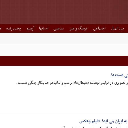
بین الملل
اجتماعی
فرهنگ و هنر
مذهبی
استانها
آرشیو
پخش زنده
ه
گی هستند!
ر تصویری در توئیتر نوشت: «شیطان‌ها» ترامپ و نتانیاهو جنایتکار جنگی هستند.
به ایران می آید! +فیلم وعکس