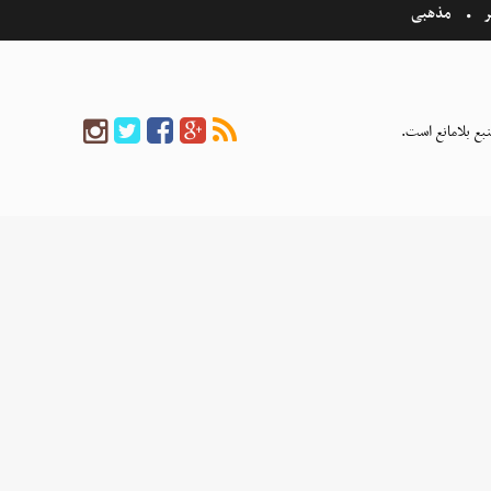
ر
مذهبی
بع بلامانع است.