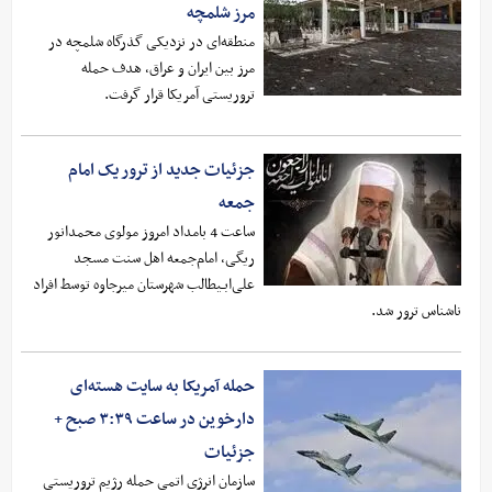
مرز شلمچه
منطقه‌ای در نزدیکی گذرگاه شلمچه در
مرز بین ایران و عراق، هدف حمله
تروریستی آمریکا قرار گرفت.
جزئیات جدید از ترور یک امام
جمعه
ساعت 4 بامداد امروز مولوی محمدانور
ریگی، امام‌جمعه اهل سنت مسجد
علی‌ابـیطالب شهرستان میرجاوه توسط افراد
ناشناس ترور شد.
حمله آمریکا به سایت هسته‌ای
دارخوین در ساعت ۳:۳۹ صبح +
جزئیات
سازمان انرژی اتمی حمله رژیم تروریستی