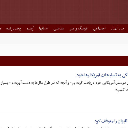
بین الملل
اجتماعی
فرهنگ و هنر
مذهبی
استانها
آرشیو
پخش زنده
ه
ستگی به تسلیحات آمریکا رها شود
 دوستان آمریکایی خود دریافت کرده‌ایم - و آنچه که در طول سال‌ها به دست آورده‌ام - بسیار س
د کنیم.»
یوان را متوقف کرد