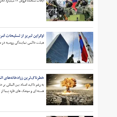
ایالات متحده فروش ۱۴ میلیارد دلاری تسلیحات به تایوان را متوقف کرده است؛ بسته‌ای سنگین که قرار بود بخشی از نیازهای حیاتی این جزیره برای دفاع در برابر فشار فزاینده چین را پوشش دهد.
اوکراین لبریز از تسلیحات آمری
هیئت دائمی نمایندگی روسیه در ساز
خطرناک‌ترین زرادخانه‌های اتم
به رغم تاکید اسناد بین المللی بر
هسته ای و موشک های قاره پیما از ک