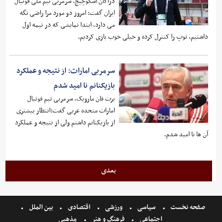
دراگان اسکوچیچ، سرمربی تیم ملی فوتبال
ایران گفت:‌ امروز دو مورد مرا راضی نگه
می دارد، ابتدا نمایشی که در نیمه اول
داشتیم، توپ را کنترل کرده و خیلی خوب بازی کردیم.
سرمربی امارات: از نتیجه و عملکرد
بازیکنانم نا امید شدم
برت فان مارویک، سرمربی تیم فوتبال
امارات متحده عربی گفت:انتظار بیشتری
از بازیکنانم داشتم ولی از نتیجه و عملکرد
آن ها نا امید شدم.
بعدی
صفحه نخست
سیاسی
ورزشی
اقتصادی
بین الملل
اجتماعی
فرهنگ و هنر
مذهبی