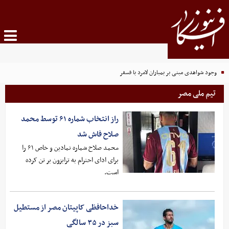
وجود شواهدی مبنی بر بمباران لامرد با فسفر
تیم ملی مصر
راز انتخاب شماره ۶۱ توسط محمد
صلاح فاش شد
محمد صلاح شماره نمادین و خاص ۶۱ را
برای ادای احترام به ترابزون بر تن کرده
است.
خداحافظی کاپیتان مصر از مستطیل
سبز در ۳۵ سالگی