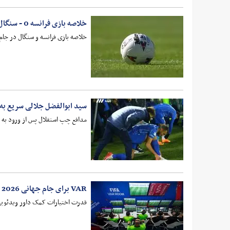
خلاصه بازی فرانسه 0 - سنگال 1
خلاصه بازی فرانسه و سنگال در جام جهانی 2022 کره جنوبی و ژاپن که با برتری س
سید ابوالفضل جلالی سریع به 
مدافع چپ استقلال پس از ورود به 
VAR برای جام جهانی 2026 تغییر کرد
قدرت اختیارات کمک داور ویدئویی قرار است در جام جه