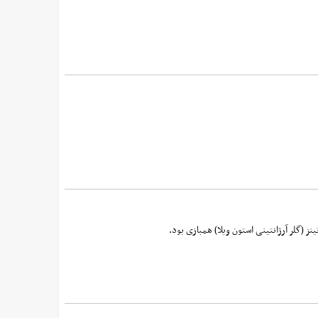
ینز (گلر آرژانتینی استون ویلا) همبازی بود.