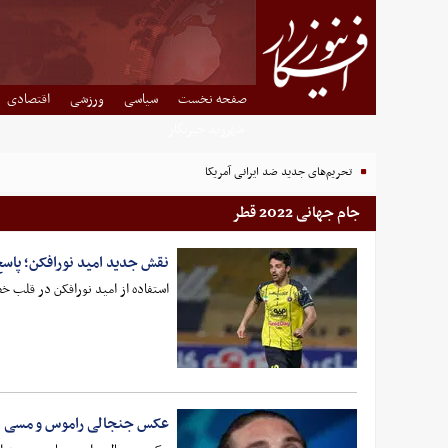
صفحه نخست
سیاسی
ورزشی
اقتصادی
شهروند خبرنگار
تحریم‌های جدید ضد ایرانی آمریکا
جام جهانی 2022 قطر
نقش جدید امید نورافکن؛ پاس
استفاده از امید نورافکن در قلب خط
عکس جنجالی راموس و مسی بع