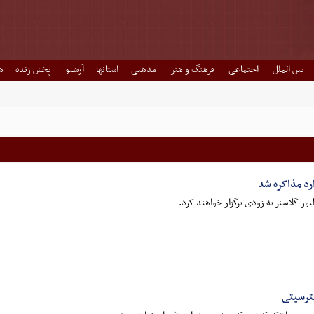
بین الملل
اجتماعی
فرهنگ و هنر
مذهبی
استانها
آرشیو
پخش زنده
ه
ارد مذاکره شد
لیور گلاسنر به زودی برگزار خواهند کرد.
ترسیتی