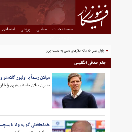
صفحه نخست
سیاسی
ورزشی
اقتصادی
شهروند خبرنگار
پایان عمر ۵۰ ساله دلارهای نفتی به دست ایران
جام حذفی انگلیس
میلان رسماً با اولیور گلاسنر و
مدیران میلان جلسه‌ای فوری را با او
خداحافظی گواردیولا با منچس