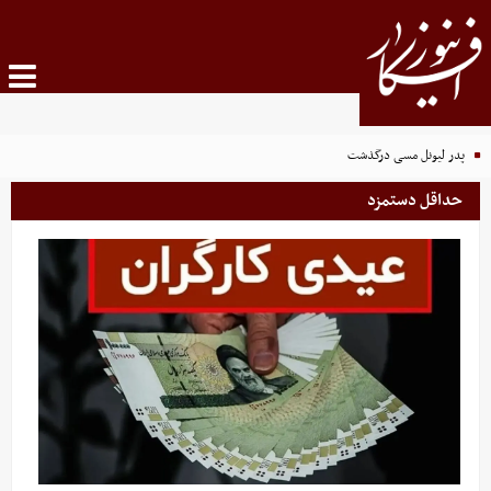
پدر لیونل مسی درگذشت
حداقل دستمزد