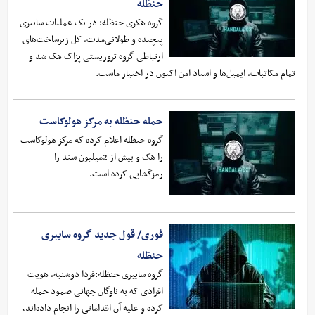
حنظله
گروه هکری حنظله: در یک عملیات سایبری
پیچیده و طولانی‌مدت، کل زیرساخت‌های
ارتباطی گروه تروریستی پژاک هک شد و
تمام مکاتبات، ایمیل‌ها و اسناد امن اکنون در اختیار ماست.
حمله حنظله به مرکز هولوکاست
گروه حنظله اعلام کرده که مرکز هولوکاست
را هک و بیش از 2میلیون سند را
رمزگشایی کرده است.
فوری/ قول جدید گروه سایبری
حنظله
گروه سایبری حنظله:فردا دوشنبه، هویت
افرادی که به ناوگان جهانی صمود حمله
کرده و علیه آن اقداماتی را انجام داده‌اند،