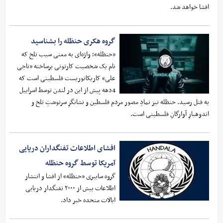
افشا خواهد شد.
گروه هکری حنظله را بشناسید
«حنظله»؛ واژه‌ای به معنی سیب تلخ که
نام یک شخصیت کارتونی برساخته «ناجی
علی» کاریکاتوریست فلسطینی است که
4‌دهه پیش از این در لندن توسط اسراییل
به قتل رسید. حنظله نیز نمادِ مصور مردم فلسطین و نشانگرِ سرنوشتِ تلخ و
اندوهبارِ آوارگانِ فلسطینی است.
افشای اطلاعات تفنگداران دریایی
آمریکا توسط گروه حنظله
گروه سایبری «حنظله» از افشا و انتشار
اطلاعات بیش از ۲۰۰۰ تفنگدار دریایی
ایالات متحده خبر داد.