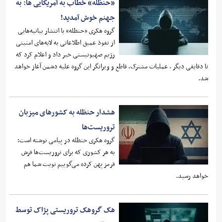
«حنظله» خطاب به آمریکایی ها: به
جهنم خوش آمدید!
گروه هکری «حنظله» با انتشار بیانیه‌هایی
از نفوذ عمیق اطلاعاتی به لایه‌های امنیتی
رژیم صهیونیستی خبر داد و اعلام کرد که
تا دقایقی دیگر ، عملیات مشترک، قاطع و ویرانگر این گروه علیه دشمن آغاز خواهد
شد.
هشدار حنظله به کشور‌های میزبان
تروریست‌ها
گروه هکری حنظله در پیامی نوشته است:
به هر کشوری که برای تروریست‌ها فرش
قرمز پهن کرده می‌گوییم نوبت شما هم
خواهد رسید.
هک گروهک تروریستی پژاک توسط