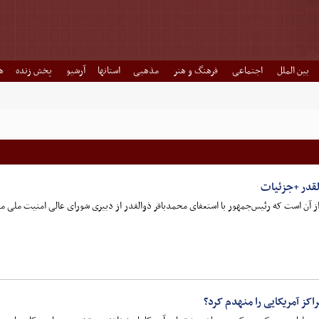
بین الملل
اجتماعی
فرهنگ و هنر
مذهبی
استانها
آرشیو
پخش زنده
ه
لقدر +جزئیات
 آن است که رئیس‌جمهور با استعفای محمدباقر ذوالقدر از دبیری شورای ‌عالی امنیت ملی مو
اکز آمریکایی را منهدم کرد؟