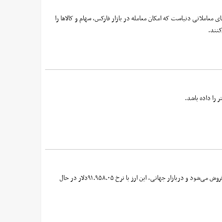
ریدر 5 را زیاد شنیده‌اید. متاتریدر 5 یا MT5 یکی از محبوب‌ترین پلتفرم‌های معاملاتی دنیاست که امکان معامله در بازار فارکس، سهام و کالاها را
کنند.
 را داده باشد.
امروز جمعه ۱۴ آذرماه هر بیت کوین با ۰.۱۳درصد کاهش نسبت به روز گذشته، با نرخ ۱۱۰.۹۵۹.۲۹۶.۰۰۰ریال دربازار داخل خریدوفروش می‌شود و دربازار جهانی، این ارز با نرخ ۹۱.۹۵۸.۰۵دلار در حال