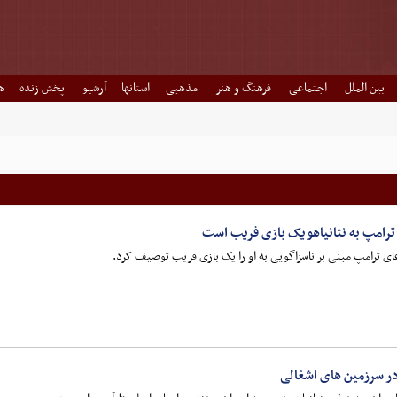
بین الملل
اجتماعی
فرهنگ و هنر
مذهبی
استانها
آرشیو
پخش زنده
ه
رامپ به نتانیاهو یک بازی فریب است
عای ترامپ مبنی بر ناسزاگویی به او را یک بازی فریب توصیف کرد.
در سرزمین های اشغالی