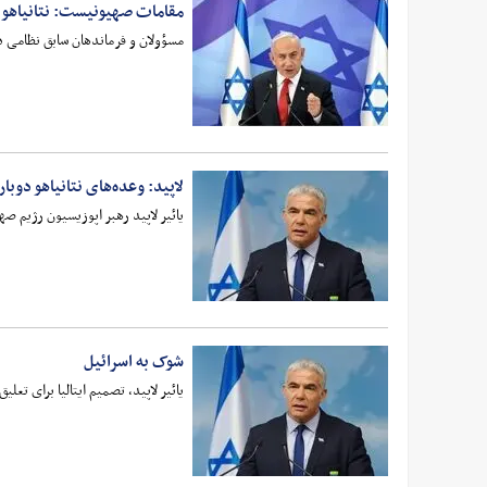
مقامات صهیونیست: نتانیاهو 
مسؤولان و فرماندهان سابق نظامی 
لاپید: وعده‌های نتانیاهو دوب
یائیر لاپید رهبر اپوزیسیون رژیم صه
شوک به اسرائیل
یائیر لاپید، تصمیم ایتالیا برای تعل