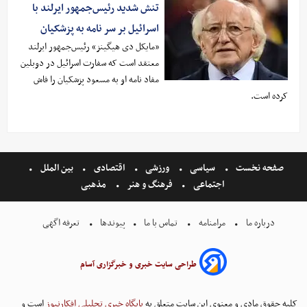
تنش شدید رئیس‌جمهور ایرلند با
اسرائیل بر سر نامه به پزشکیان
«مایکل دی هیگینز» رئیس‌جمهور ایرلند
معتقد است که سفارت اسرائیل در دوبلین
مفاد نامه او به مسعود پزشکیان را فاش
کرده است.
صفحه نخست
سیاسی
ورزشی
اقتصادی
بین الملل
اجتماعی
فرهنگ و هنر
مذهبی
درباره ما
مرامنامه
تماس با ما
پیوندها
تعرفه اگهی
طراحی سایت خبری و خبرگزاری آسام
کلیه حقوق مادی و معنوی این سایت متعلق به
پایگاه خبری تحلیلی افکارنیوز
است و