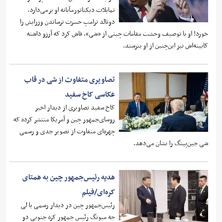
تمایلات دیکتاتورمآبانه او برمی‌دارد،
دونالد ترامپ حسرت ترساندن وزرایش را
خورد! او با توصیف وحشت مقامات چینی از «شی»، فاش کرد که آرزو داشته
کابینه‌اش نیز این‌چنین از او بترسند.
تصاویری متفاوت از شی در قاب
عکاسی کاخ سفید
کاخ سفید تصاویری از دیدار اخیر
روسای‌جمهور چین و آمریکا منتشر کرده که
چهره‌ای متفاوت از تصویر جدی و رسمی
شی جین‌پینگ را نشان می‌دهد.
هدیه رئیس‌جمهور چین به همتای
کره‌ای/فیلم
رئیس‌جمهور چین در دیدار رسمی با لی
جه میونگ رئیس جمهور کره جنوبی دو