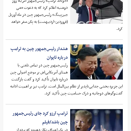
«دونالد ترامپ» رئیس‌جمهور آمریکا روز
دوشنبه اعلام کرد که به دعوت «شی
جین‌پینگ» رئیس‌جمهور چین در ماه آوریل
(فروردین-اردیبهشت) به پکن سفر خواهد
کرد.
هشدار رئیس‌جمهور چین به ترامپ
درباره تایوان
رئیس‌جمهور چین در تماس تلفنی با
همتای آمریکایی‌اش بر موضع اصولی چین
درباره تایوان تأکید کرد و گفت بازگشت
این جزیره بخشی جدایی‌ناپذیر از نظام بین‌الملل است. ترامپ نیز بر اهمیت ادامه
گفت‌وگوهای دوجانبه و درک حساسیت چین تأکید کرد.
ترامپ آرزو کرد جای رئیس‌جمهور
چین باشد/فیلم
در یک اعتراف تکان‌دهنده که پرده از