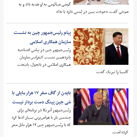
گوشی شیائومی به او هدیه داد و به
شوخی گفت، «خودت ببین در پُشتی دارد یا نه!»
پیام رئیس‌جمهور چین به نشست
سازمان همکاری اسلامی
رئیس‌جمهور چین در پیامی افتتاحیه
پانزدهمین نشست کنفرانس سازمان
همکاری اسلامی در بانجول، پایتخت
گامبیا را تبریک گفت.
بایدن از گاف سفر ۱۷ هزار مایلی با
شی جین پینگ دست بردار نیست
رئیس‌جمهور آمریکا در برنامه‌ای برای
چندمین بار با هواس‌پرتی بسیار ادعا کرد
که با رئیس‌جمهور چین ۱۷ هزار مایل سفر
کرده است.