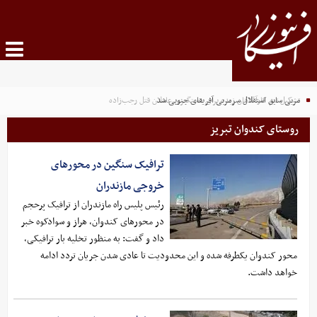
مربی سابق استقلال سرمربی آفریقای جنوبی شد
تشکیل تیم کارآگاهان زبده برای دستگیری عاملان قتل رجب‌زاده
روستای کندوان تبریز
ترافیک سنگین در محورهای
خروجی مازندران
رئیس پلیس راه مازندران از ترافیک پرحجم
در محورهای کندوان، هراز و سوادکوه خبر
داد و گفت: به منظور تخلیه بار ترافیکی،
محور کندوان یکطرفه شده و این محدودیت تا عادی شدن جریان تردد ادامه
خواهد داشت.