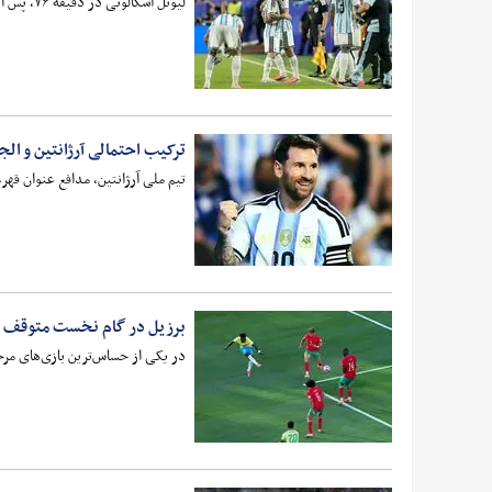
لیونل اسکالونی در دقیقه ۷۶، پس از اینکه کاپیتان اولین هت‌تریک خود را در یک جام جهانی به ثبت رساند، تصمیم گرفت زمان پاداش او فرا رسیده است.
ترکیب احتمالی آرژانتین و الجز
تیم ملی آرژانتین، مدافع عنوان قهرمانی جام جهانی، رقابت‌های خو
برزیل در گام نخست متوقف ش
در یکی از حساس‌ترین بازی‌های مرحله گروهی جام جهانی ۲۰۲۶، بر