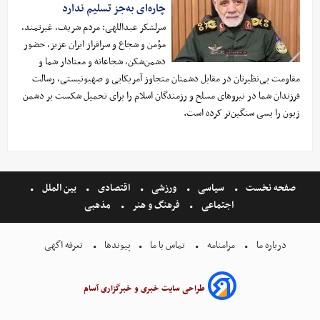
چاره‌ای به‌جز تسلیم ندارد
سرلشکر عبداللهی: مردم شریف، غیرتمند،
مؤمن و شجاع و سرافراز ایران عزیز، حضور
دشمن‌شکن، شجاعانه و معنادار شما و
مقاومت بی‌نظیرتان در مقابل دشمنان متجاوز آمریکایی و صهیونیستی، رسالت
فرزندان شما در نیروهای مسلح و رزمندگان اسلام را برای تحمیل شکست بر دشمن
زبون را بسی سنگین‌تر کرده است.
صفحه نخست
سیاسی
ورزشی
اقتصادی
بین الملل
اجتماعی
فرهنگ و هنر
مذهبی
درباره ما
مرامنامه
تماس با ما
پیوندها
تعرفه اگهی
طراحی سایت خبری و خبرگزاری آسام