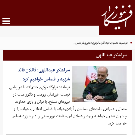
صنعت نفت با مدافع باتجربه تقویت شد
ترامپ: همیشه به مهمات بیشتر نیاز داریم
سرلشکر عبداللهی
سرلشکر عبداللهی: قاتلان قائد
شهید را قصاص خواهیم کرد
فرمانده قرارگاه مرکزی خاتم‌الانبیا در پیامی
نوشت: فرزندان برومند و دلاور ملت در
نیروهای مسلح، با توکل و یاری خداوند
متعال و همراهی ملت‌های مسلمان و آزادی‌خواه، با اقدامی انقلابی، خواب را از
چشمان دشمن خواهند ربود و عاملان این جنایات تروریستی را دیر یا زود قصاص
خواهند کرد.