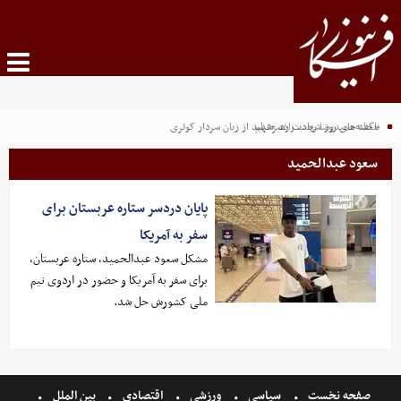
حجله حمیدرضا رجب زاده +فیلم
ناگفته‌های روز شهادت رهبرشهید از زبان سردار کوثری
سعود عبدالحمید
پایان دردسر ستاره عربستان برای
سفر به آمریکا
مشکل سعود عبدالحمید، ستاره عربستان،
برای سفر به آمریکا و حضور در اردوی تیم
ملی کشورش حل شد.
صفحه نخست
سیاسی
ورزشی
اقتصادی
بین الملل