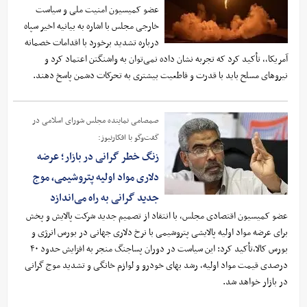
عضو کمیسیون امنیت ملی و سیاست
خارجی مجلس با اشاره به بیانیه اخیر سپاه
درباره تشدید برخورد با اقدامات خصمانه
آمریکا،، تأکید کرد که تجربه نشان داده نمی‌توان به واشنگتن اعتماد کرد و
نیروهای مسلح باید با قدرت و قاطعیت بیشتری به تحرکات دشمن پاسخ دهند.
صمصامی نماینده مجلس شورای اسلامی در
گفت‌وگو با افکارنیوز:
زنگ خطر گرانی در بازار؛ عرضه
دلاری مواد اولیه پتروشیمی، موج
جدید گرانی به راه می‌اندازد
عضو کمیسیون اقتصادی مجلس، با انتقاد از تصمیم جدید شرکت پالایش و پخش
برای عرضه مواد اولیه پالایشی پتروشیمی با نرخ دلاری جهانی در بورس انرژی و
بورس کالا،تأکید کرد: این سیاست در دوران پساجنگ منجر به افزایش حدود ۴۰
درصدی قیمت مواد اولیه، رشد بهای خودرو و لوازم خانگی و تشدید موج گرانی
در بازار خواهد شد.