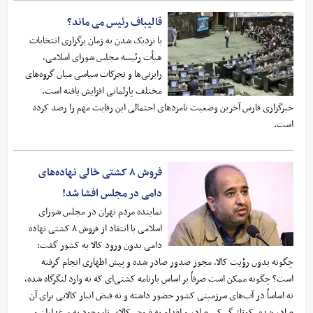
قالیباف رئیس می ماند؟
با نزدیک شدن به زمان برگزاری انتخابات
هیأت رئیسه مجلس شورای اسلامی،
رایزنی‌ها و تحرکات سیاسی میان گروه‌های
مختلف پارلمانی افزایش یافته است.
خبرگزاری فارس آخرین وضعیت نامزدهای احتمالی این رقابت مهم را رصد کرده
است.
فروش ۸ کشتی خالی نهاده‌های
دامی در مجلس افشا شد!
نماینده مردم تهران در مجلس شورای
اسلامی با انتقاد از فروش ۸ کشتی نهاده
دامی بدون ورود کالا به کشور گفت:
چگونه بدون رؤیت کالا، مجوز صدور صادر شده و پیش ‌اظهاری انجام گرفته
است؟ چگونه ممکن است صرفاً بر اساس بارنامه کشتی‌ای که نه وارد لنگرگاه شده،
نه اساساً در آب‌های سرزمینی کشور حضور داشته و نه قبض انبار کالایی برای آن
صادر شده، کوتاژ گمرکی صادر و اقدام به فروش کالای ناموجود به مرغداران و