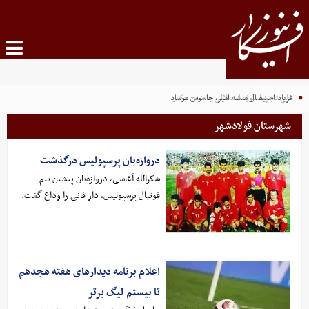
علی تاجرنیا سوژه استقلالی‌ ها شد+ عکس
فریاد استیصال منشه امیر، جاسوس موساد
شهرستان فولادشهر
دروازه‌بان پرسپولیس درگذشت
شکرالله آغاسی، دروازه‌بان پیشین تیم
فوتبال پرسپولیس، دار فانی را وداع گفت.
اعلام برنامه دیدارهای هفته هجدهم
تا بیستم لیگ برتر