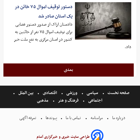
دستور توقیف اموال ۷۵ خائن در
یک استان صادر شد
دادستان اراک از صدور دستور قضایی
برای توقیف اموال ۷۵ نفر از خائنین به
کشور در استان مرکزی به نفع ملت خبر
داد.
بعدی
صفحه نخست
سیاسی
ورزشی
اقتصادی
بین الملل
اجتماعی
فرهنگ و هنر
مذهبی
درباره ما
مرامنامه
تماس با ما
پیوندها
تعرفه اگهی
طراحی سایت خبری و خبرگزاری آسام