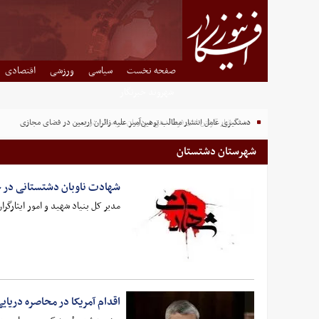
صفحه نخست
سیاسی
ورزشی
اقتصادی
شهروند خبرنگار
هدف قرار گرفتن اتاق‌ فرماندهی مزدوران عربستان در یمن
دستگیری عامل انتشار مطالب توهین‌آمیز علیه زائران اربعین در فضای مجازی
شهرستان دشتستان
شهادت ناوبان دشتستانی در حم
مدیر کل بنیاد شهید و امور ایثارگ
اقدام آمریکا در محاصره دریای