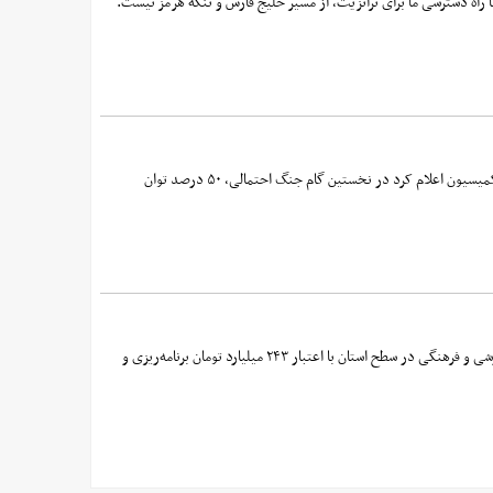
 راه دسترسی ما برای ترانزیت، از مسیر خلیج فارس و تنگه هرمز نیست.
سخنگوی کمیسیون امنیت ملی مجلس با روایت گزارش ارائه‌شده از سوی یکی از فرمانده‌هان ارشد نیروی هوافضای سپاه در این کمیسیون اعلام کرد در نخستین گام جنگ احتمالی، ۵۰ درصد توان
مدیرکل امور مالیاتی استان بوشهر گفت: امسال در قالب طرح نشان‌دار کردن مالیات، ۹ پروژه مهم عمرانی، ورزشی، بهداشتی، آموزشی و فرهنگی در سطح استان با اعتبار ۲۴۳ میلیارد تومان برنامه‌ریزی و