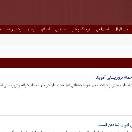
بین الملل
اجتماعی
فرهنگ و هنر
مذهبی
استانها
آرشیو
پخش زنده
ه
له تروریستی آمریکا
ران استان بوشهر از شهادت حمیدرضا دهقانی اهل دشتستان در حمله جنایتکارانه و تروریستی آ
ی ایران نمادین است