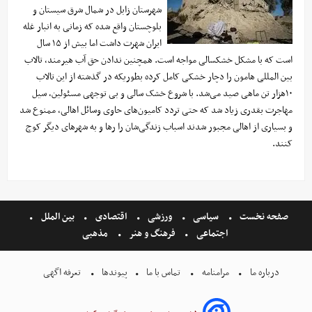
شهرستان زابل در شمال شرق سیستان و
بلوچستان واقع شده که زمانی به انبار غله
ایران شهرت داشت اما بیش از ۱۵ سال
است که با مشکل خشکسالی مواجه است. همچنین ندادن حق آب هیرمند، تالاب
بین المللی هامون را دچار خشکی کامل کرده بطوریکه در گذشته از این تالاب
۱۰هزار تن ماهی صید می‌شد. با شروع خشک سالی و بی توجهی مسئولین، سیل
مهاجرت بقدری زیاد شد که حتی تردد کامیون‌های حاوی وسائل اهالی، ممنوع شد
و بسیاری از اهالی مجبور شدند اسباب زندگی‌شان را رها و به شهرهای دیگر کوچ
کنند.
صفحه نخست
سیاسی
ورزشی
اقتصادی
بین الملل
اجتماعی
فرهنگ و هنر
مذهبی
درباره ما
مرامنامه
تماس با ما
پیوندها
تعرفه اگهی