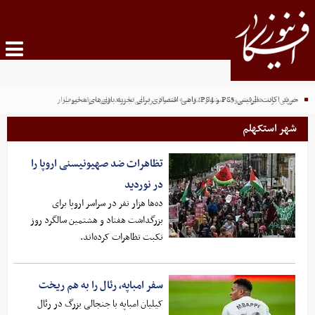
خرید اکانت ظرفیتی PS5 و PS4؛ راهی اقتصادی برای تجربه بازی‌های محبوب
معرفی برند های معروف سشوار؛ مقایسه سشوار پرنسلی با برند های حرفه ای بازار
شهر استکهلم
تظاهرات ضد صهیونیسنی اروپا را
در نوردید
ده‌ها هزار نفر در سراسر اروپا برای
بزرگداشت هفتاد و هشتمین سالگرد روز
نکبت تظاهرات کرده‌اند.
سفر امباپه، رئال را به هم ریخت
کیلیان امباپه با جنجالی بزرگ در رئال