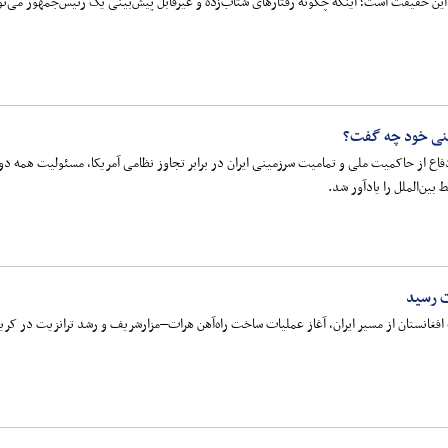
این حقیقت است؛ اینکه چگونه رفتارهای شتاب‌زده و غیرقابل پیش‌بینی یک رئیس‌جمهور می‌تواند
ینی خود چه گفت؟
 دفاع از حاکمیت ملی و تمامیت سرزمینی ایران در برابر تجاوز نظامی آمریکا، مسئولیت همه د
 بین‌الملل را یادآور شد.
ت رسید
فغانستان از مسیر ایران، آغاز عملیات ساخت راه‌آهن هرات–مزارشریف و رشد ترانزیت در کرید