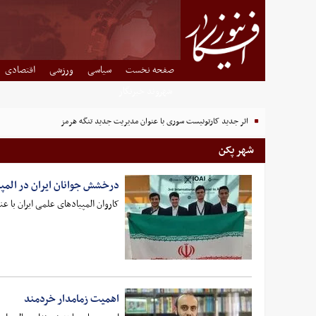
صفحه نخست
سیاسی
ورزشی
اقتصادی
شهروند خبرنگار
اثر جدید کارتونیست سوری با عنوان مدیریت جدید تنگه هرمز
شهر پکن
درخشش جوانان ایران در الم
کاروان المپیادهای علمی ایران با 
اهمیت زمامدار خردمند