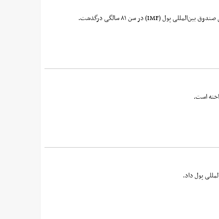
IMF) در سن ۸۱ سالگی درگذشت.
اخته است.
مللی پول داد.