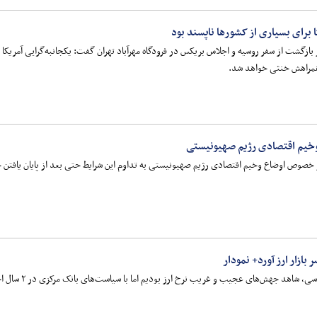
 برای بسیاری از کشورها ناپسند بود
زگشت از سفر روسیه و اجلاس بریکس در فرودگاه مهرآباد تهران گفت:‌ یکجانبه‌گرایی آمریکا 
همراهش خنثی خواهد شد.
وخیم اقتصادی رژیم صهیونیستی
خصوص اوضاع وخیم اقتصادی رژیم صهیونیستی به تداوم این شرایط حتی بعد از پایان یافتن ج
بازار ارز آورد+ نمودار
عجیب و غریب نرخ ارز بودیم اما با سیاست‌های بانک مرکزی در ۲ سال اخیر، روند پیش‌پینی‌پذیرتر شدن اقتصاد کشور آغاز شده است.