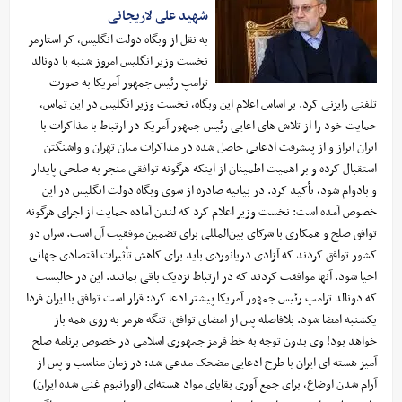
شهید علی لاریجانی
به نقل از وبگاه دولت انگلیس، کر استارمر
نخست‌ وزیر انگلیس امروز شنبه با دونالد
ترامپ رئیس جمهور آمریکا به صورت
تلفنی رایزنی کرد. بر اساس اعلام این وبگاه، نخست‌ وزیر انگلیس در این تماس،
حمایت خود را از تلاش‌ های اعایی رئیس جمهور آمریکا در ارتباط با مذاکرات با
ایران ابراز و از پیشرفت ادعایی حاصل شده در مذاکرات میان تهران و واشنگتن
استقبال کرده و بر اهمیت اطمینان از اینکه هرگونه توافقی منجر به صلحی پایدار
و بادوام شود، تأکید کرد. در بیانیه صادره از سوی وبگاه دولت انگلیس در این
خصوص آمده است: نخست وزیر اعلام کرد که لندن آماده حمایت از اجرای هرگونه
توافق صلح و همکاری با شرکای بین‌المللی برای تضمین موفقیت آن است. سران دو
کشور توافق کردند که آزادی دریانوردی باید برای کاهش تأثیرات اقتصادی جهانی
احیا شود. آنها موافقت کردند که در ارتباط نزدیک باقی بمانند. این در حالیست
که دونالد ترامپ رئیس‌ جمهور آمریکا پیشتر ادعا کرد: قرار است توافق با ایران فردا
یکشنبه امضا شود. بلافاصله پس از امضای توافق، تنگه هرمز به روی همه باز
خواهد بود! وی بدون توجه به خط قرمز جمهوری اسلامی در خصوص برنامه صلح
آمیز هسته ای ایران با طرح ادعایی مضحک مدعی شد: در زمان مناسب و پس از
آرام شدن اوضاع، برای جمع‌ آوری بقایای مواد هسته‌ای (اورانیوم غنی شده ایران)