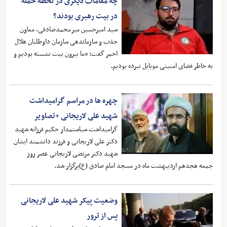
چه مقامات دیگری در لحظه حمله
در بیت رهبری بودند؟
سید امیرحسین میرمحمدصادقی، معاون
جذب و سازماندهی سازمان داوطلبان هلال
احمر گفت: «ما بیرون بیت نشسته بودیم و
به خاطر فضای امنیتی موبایل نبرده بودیم.
چهره ها در مراسم گرامیداشت
شهید علی لاریجانی +تصاویر
گرامیداشت سیاستمدار حکیم فرزانه شهید
دکتر علی لاریجانی و فرزند دانشمند ایشان
شهید دکتر مرتضی لاریجانی عصر روز
جمعه هجدهم اردیبهشت ماه در مسجد امام صادق (ع)برگزار شد.
وضعیت پیکر شهید علی لاریجانی
پس از ترور