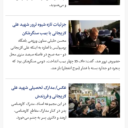
و می‌شنوید.
جزئیات تازه شیوه ترور شهید علی
لاریجانی با بمب سنگرشکن
محسن خلیلی معاون ورزشی باشگاه
پرسپولیس با اشاره به اینکه علی لاریجانی
دو - سه صبح در فاصله سیصد متری محل
حضورش ترور شد، گفت: «اف 35 چهار بمب انداخت. دومی سنگرشکن بود که
پنجره دو جداره بسته با فشار (موج انفجار) باز شد.
عکس/ مدارک تحصیلی شهید علی
لاریجانی و فرزندش
در این مجموعه اسناد، مدرک کارشناسی
پدر در کنار مدارک مقاطع کارشناسی،
ارشد و دکتری پسر به چشم می‌خورد.