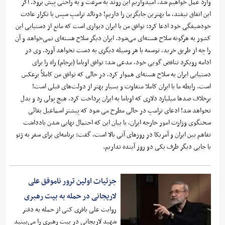
وارد عمل خواهیم شد. امیدواریم این روند به سرعت و به راحتی پیش برود. اگر
این اتفاق نیفتد، ما بهترین جایگزین را داریم! دونالد ترامپ سپس با تکرار عادت
خودشیفگی خود ادعا کرد: توافق من با ایران دیواری است که مانع از دستیابی این
کشور به هرگونه سلاح هسته‌ای می‌شود. ایران دیگر سلاح هسته‌ای نمی‌خواهد و آن
را چه از طریق خرید، توسعه یا هر وسیله دیگری به دست نخواهد آورد. وی در
ادامه رویکرد تناقض گویی خود، مدعی شد: توافق اوباما (برجام) راه را برای
دستیابی ایران به سلاح هسته‌ای هموار کرد، در حالی که توافق من کاملاً برعکس
است. رابطه ما با ایران کاملا متفاوت و بسیار بهتر از دولت‌های قبلی است!
برخلاف صدها میلیارد دلاری که اوباما به ایران پرداخت کرد، هیچ پولی رد و بدل
نخواهد شد! ادعای ترامپ در حالی مطرح می شود که پیشتر اسماعیل بقائی
سخنگوی وزارت امور خارجه ایران، با بیان این که احتمال نهایی شدن یادداشت
تفاهم بین ایران و آمریکا در روزهای آتی بالا است، گفت: برنامه‌ای برای سفر به ژنو
یا جایی دیگر ظرف یکی دو روز آینده نداریم.
جزئیات اولین ترور ناموفق علی
لاریجانی در حمله به بیت رهبری
روایت علی باقری کنی از حمله به دفتر
شهید لاریجانی در بیت رهبری را می‌بینید