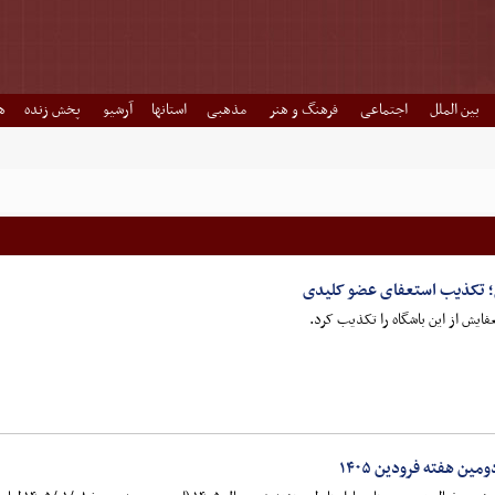
بین الملل
اجتماعی
فرهنگ و هنر
مذهبی
استانها
آرشیو
پخش زنده
ه
؛ تکذیب استعفای عضو کلیدی
ایش از این باشگاه را تکذیب کرد.
ین هفته فرودین ۱۴۰۵