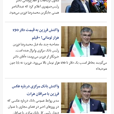
معاون ارتباطات و اطلاع‌رسانی دفتر
رئیس‌جمهوری اعلام کرد که عبدالناصر
همتی جایگزین محمدرضا فرزین می‌شود.
واکنش فرزین به قیمت دلار 150
هزار تومانی! +فیلم
مصاحبه چند ماه قبل محمدرضا فرزین
رئیس بانک مرکزی وایرال شده است.
خبرنگار از فرزین می‌پرسد: «آقای دکتر
می‌گویند بخاطر اسنپ بک دلار تا 150 هزار تومان بالا می‌رود. فرزین: نه بابا جون
شوخیه!»
واکنش بانک مرکزی درباره عکس
فرزین با صرافان هرات
مدیر روابط عمومی بانک درباره عکسی که
در روزهای اخیر در فضای مجازی با عنوان
دیدار رئیس کل بانک مرکزی با صرافان