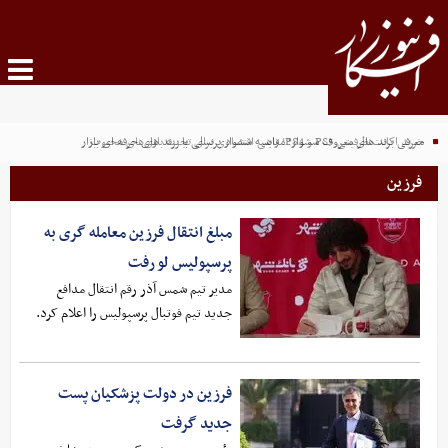
خرید اکانت ظرفیتی PS5 و PS4؛ راهی اقتصادی برای تجربه بازی‌های محبوب
معرفی برند های معروف سشوار؛ مقایسه سشوار پرنسلی با برند های حرفه ای بازار
فرزین
مبلغ انتقال فرزین معامله گری به
پرسپولیس لو رفت
مدیر تیم شمس آذر رقم انتقال مدافع
جدید تیم فوتبال پرسپولیس را اعلام کرد.
فرزین در دولت پزشکیان پست
جدید گرفت