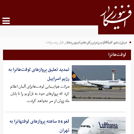
مربی سابق استقلال سرمربی آفریقای جنوبی شد
تشکیل تیم کارآگاهان زبده برای دستگیری عاملان قتل رجب‌زاده
لوفت‌هانزا
تمدید تعلیق پروازهای لوفت‌هانزا به
رژیم اسراییل
شرکت هواپیمایی لوفت‌هانزای آلمان اعلام
کرد که پروازهای خود به تل‌آویو را تا پایان
ماه ژوئن از سر نخواهد گرفت.
لغو 24 ساعته پروازهای لوفتهانزا به
تهران